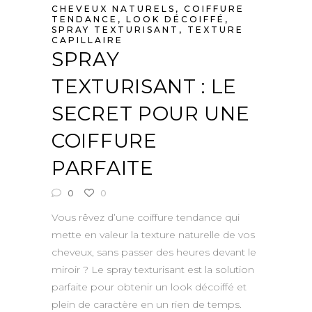
CHEVEUX NATURELS
,
COIFFURE
TENDANCE
,
LOOK DÉCOIFFÉ
,
SPRAY TEXTURISANT
,
TEXTURE
CAPILLAIRE
SPRAY
TEXTURISANT : LE
SECRET POUR UNE
COIFFURE
PARFAITE
0
0
Vous rêvez d’une coiffure tendance qui
mette en valeur la texture naturelle de vos
cheveux, sans passer des heures devant le
miroir ? Le spray texturisant est la solution
parfaite pour obtenir un look décoiffé et
plein de caractère en un rien de temps.