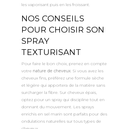
les vaporisant puis en les froissant.
NOS CONSEILS
POUR CHOISIR SON
SPRAY
TEXTURISANT
Pour faire le bon choix, prenez en compte
votre
nature de cheveux
. Si vous avez les
cheveux fins, préférez une formule sèche
et légère qui apportera de la matière sans
surcharger la fibre. Sur cheveux épais,
optez pour un spray qui discipline tout en
donnant du mouvement. Les sprays
enrichis en sel marin sont parfaits pour des
ondulations naturelles sur tous types de
cheveux.