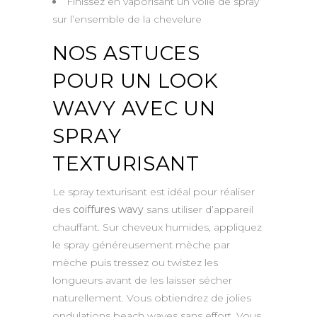
Finissez en vaporisant un voile de spray
sur l’ensemble de la chevelure
NOS ASTUCES
POUR UN LOOK
WAVY AVEC UN
SPRAY
TEXTURISANT
Le spray texturisant est idéal pour réaliser
des
coiffures wavy
sans utiliser d’appareil
chauffant. Sur cheveux humides, appliquez
le spray généreusement mèche par
mèche puis tressez ou twistez les
longueurs avant de les laisser sécher
naturellement. Vous obtiendrez de jolies
ondulations beach waves sans effort. Vous