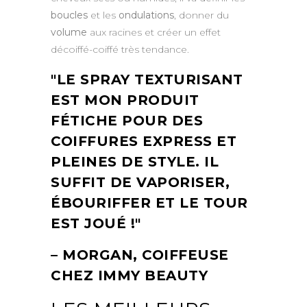
boucles
et les
ondulations
, donner du
volume
aux racines et créer un effet
décoiffé-coiffé très tendance.
LE SPRAY TEXTURISANT
EST MON PRODUIT
FÉTICHE POUR DES
COIFFURES EXPRESS ET
PLEINES DE STYLE. IL
SUFFIT DE VAPORISER,
ÉBOURIFFER ET LE TOUR
EST JOUÉ !
– MORGAN, COIFFEUSE
CHEZ IMMY BEAUTY