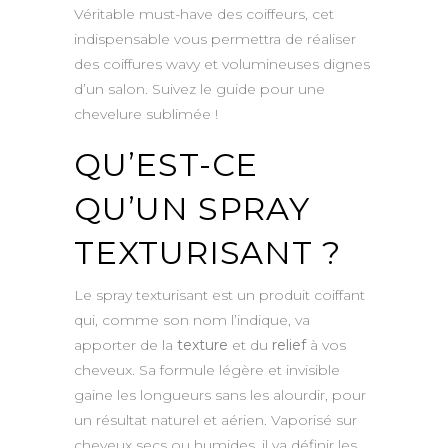
Véritable must-have des coiffeurs, cet
indispensable vous permettra de réaliser
des coiffures wavy et volumineuses dignes
d’un salon. Suivez le guide pour une
chevelure sublimée !
QU’EST-CE
QU’UN SPRAY
TEXTURISANT ?
Le spray texturisant est un produit coiffant
qui, comme son nom l’indique, va
apporter de la
texture
et du
relief
à vos
cheveux. Sa formule légère et invisible
gaine les longueurs sans les alourdir, pour
un résultat naturel et aérien. Vaporisé sur
cheveux secs ou humides, il va définir les