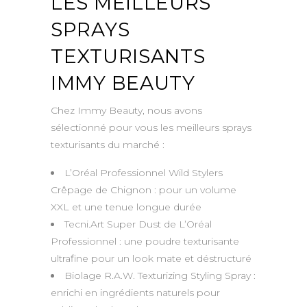
LES MEILLEURS
SPRAYS
TEXTURISANTS
IMMY BEAUTY
Chez Immy Beauty, nous avons
sélectionné pour vous les meilleurs sprays
texturisants du marché :
L’Oréal Professionnel Wild Stylers
Crêpage de Chignon : pour un volume
XXL et une tenue longue durée
Tecni.Art Super Dust de L’Oréal
Professionnel : une poudre texturisante
ultrafine pour un look mate et déstructuré
Biolage R.A.W. Texturizing Styling Spray :
enrichi en ingrédients naturels pour