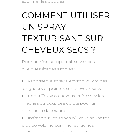
sublimer les boucles
COMMENT UTILISER
UN SPRAY
TEXTURISANT SUR
CHEVEUX SECS ?
Pour un résultat optimal, suivez ces
quelques étapes simples :
Vaporisez le spray à environ 20 cm des
longueurs et pointes sur cheveux secs
Ébouriffez vos cheveux et froissez les
mèches du bout des doigts pour un
maximum de texture
Insistez sur les zones où vous souhaitez
plus de volume comme les racines