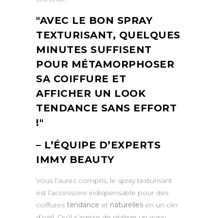
AVEC LE BON SPRAY
TEXTURISANT, QUELQUES
MINUTES SUFFISENT
POUR MÉTAMORPHOSER
SA COIFFURE ET
AFFICHER UN LOOK
TENDANCE SANS EFFORT
!
– L’ÉQUIPE D’EXPERTS
IMMY BEAUTY
Vous l’aurez compris, le spray texturisant
est l’accessoire indispensable pour des
coiffures
tendance
et
naturelles
en un clin
d’oeil. Qu’il s’agisse de réaliser un wavy,