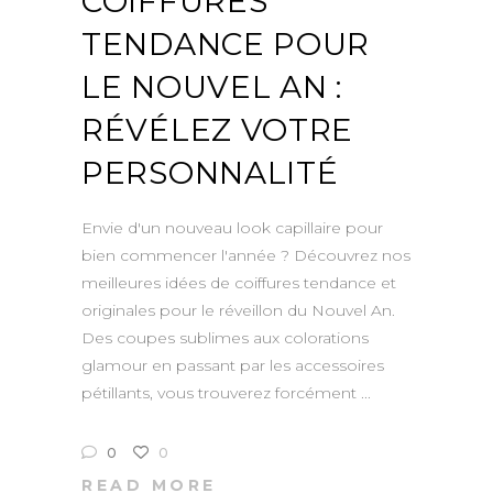
COIFFURES
TENDANCE POUR
LE NOUVEL AN :
RÉVÉLEZ VOTRE
PERSONNALITÉ
Envie d'un nouveau look capillaire pour
bien commencer l'année ? Découvrez nos
meilleures idées de coiffures tendance et
originales pour le réveillon du Nouvel An.
Des coupes sublimes aux colorations
glamour en passant par les accessoires
pétillants, vous trouverez forcément
0
0
READ MORE