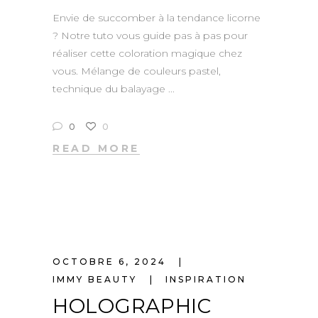
Envie de succomber à la tendance licorne
? Notre tuto vous guide pas à pas pour
réaliser cette coloration magique chez
vous. Mélange de couleurs pastel,
technique du balayage
0
0
READ MORE
OCTOBRE 6, 2024
IMMY BEAUTY
INSPIRATION
HOLOGRAPHIC