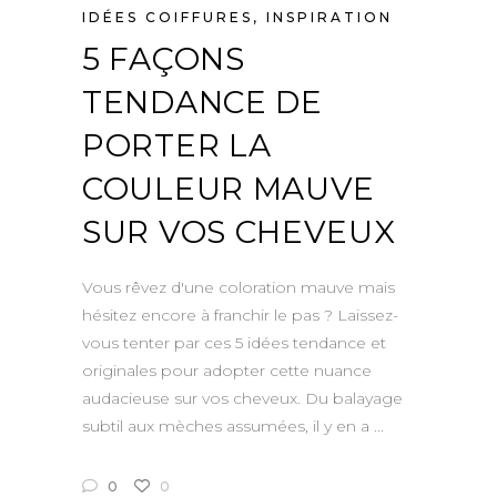
IDÉES COIFFURES
,
INSPIRATION
5 FAÇONS
TENDANCE DE
PORTER LA
COULEUR MAUVE
SUR VOS CHEVEUX
Vous rêvez d'une coloration mauve mais
hésitez encore à franchir le pas ? Laissez-
vous tenter par ces 5 idées tendance et
originales pour adopter cette nuance
audacieuse sur vos cheveux. Du balayage
subtil aux mèches assumées, il y en a
0
0