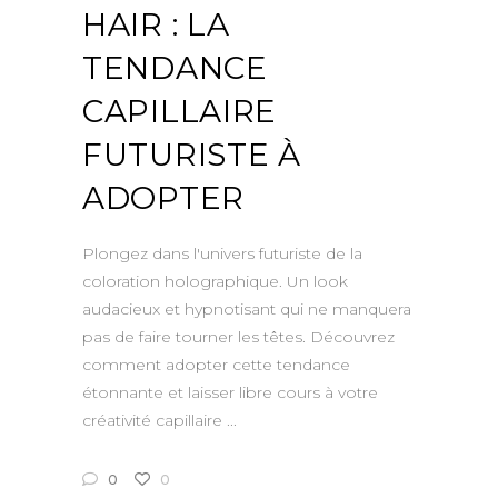
HAIR : LA
TENDANCE
CAPILLAIRE
FUTURISTE À
ADOPTER
Plongez dans l'univers futuriste de la
coloration holographique. Un look
audacieux et hypnotisant qui ne manquera
pas de faire tourner les têtes. Découvrez
comment adopter cette tendance
étonnante et laisser libre cours à votre
créativité capillaire
0
0