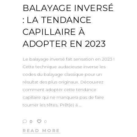
BALAYAGE INVERSÉ
: LA TENDANCE
CAPILLAIRE À
ADOPTER EN 2023
Le balayage inversé fait sensation en 2023 !
Cette technique audacieuse inverse les
codes du balayage classique pour un
résultat des plus originaux. Découvrez
comment adopter cette tendance
capillaire qui ne manquera pas de faire
tourner les têtes. Prêt(e) à
0
0
READ MORE