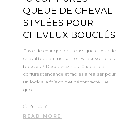
QUEUE DE CHEVAL
STYLÉES POUR
CHEVEUX BOUCLÉS
Envie de changer de la classique queue de
cheval tout en mettant en valeur vos jolies
boucles ? Découvrez nos 10 idées de
coiffures tendance et faciles à réaliser pour
un look à la fois chic et décontracté. De
quoi
0
0
READ MORE