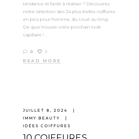
tendance et facile à réaliser ? Découvrez
notre sélection des 24 plus belles coiffures
en pics pour homme, du court au long.
De quoi trouver votre prochain look
capillaire !
0
0
READ MORE
JUILLET 8, 2024
IMMY BEAUTY
IDÉES COIFFURES
10 COIFFURES