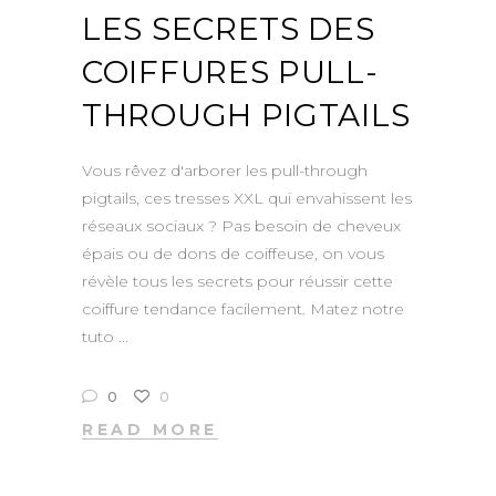
LES SECRETS DES
COIFFURES PULL-
THROUGH PIGTAILS
Vous rêvez d'arborer les pull-through
pigtails, ces tresses XXL qui envahissent les
réseaux sociaux ? Pas besoin de cheveux
épais ou de dons de coiffeuse, on vous
révèle tous les secrets pour réussir cette
coiffure tendance facilement. Matez notre
tuto
0
0
READ MORE