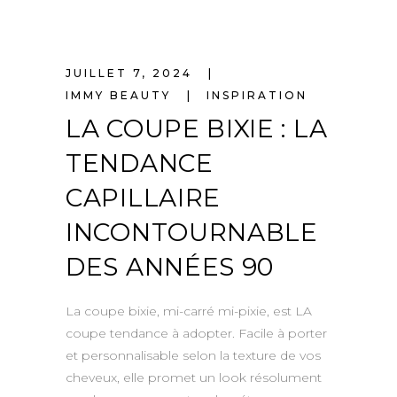
JUILLET 7, 2024
IMMY BEAUTY
INSPIRATION
LA COUPE BIXIE : LA
TENDANCE
CAPILLAIRE
INCONTOURNABLE
DES ANNÉES 90
La coupe bixie, mi-carré mi-pixie, est LA
coupe tendance à adopter. Facile à porter
et personnalisable selon la texture de vos
cheveux, elle promet un look résolument