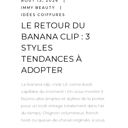
AOÛT 13, 2024
IMMY BEAUTY
IDÉES COIFFURES
LE RETOUR DU
BANANA CLIP : 3
STYLES
TENDANCES À
ADOPTER
Le banana clip, c'est LE come-back
capillaire du moment ! On vous montre 3
façons ultra simples et stylées de le porter
pour un look vintage totalement dans l'air
du temps. Chignon volumineux, french
twist ou queue-de-cheval originale, à vous