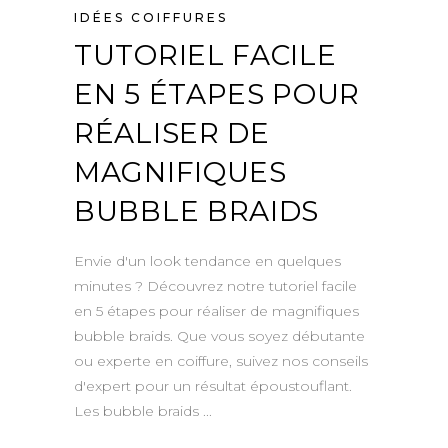
IDÉES COIFFURES
TUTORIEL FACILE
EN 5 ÉTAPES POUR
RÉALISER DE
MAGNIFIQUES
BUBBLE BRAIDS
Envie d'un look tendance en quelques
minutes ? Découvrez notre tutoriel facile
en 5 étapes pour réaliser de magnifiques
bubble braids. Que vous soyez débutante
ou experte en coiffure, suivez nos conseils
d'expert pour un résultat époustouflant.
Les bubble braids