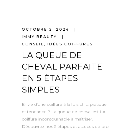
OCTOBRE 2, 2024
IMMY BEAUTY
CONSEIL
,
IDÉES COIFFURES
LA QUEUE DE
CHEVAL PARFAITE
EN 5 ÉTAPES
SIMPLES
Envie d'une coiffure à la fois chic, pratique
et tendance ? La queue de cheval est LA
coiffure incontournable à maîtriser.
Découvrez nos 5 étapes et astuces de pro