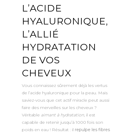
L’ACIDE
HYALURONIQUE,
L’ALLIÉ
HYDRATATION
DE VOS
CHEVEUX
Vous connaissez sûrement déjà les vertus
de l’acide hyaluronique pour la peau. Mais
saviez-vous que cet actif miracle peut aussi
faire des merveilles sur les cheveux ?
Véritable
aimant à hydratation
, il est
capable de retenir jusqu’à 1000 fois son
poids en eau ! Résultat : il
repulpe les fibres