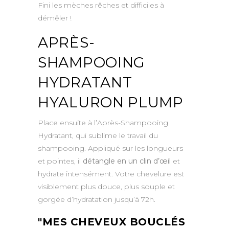
Fini les mèches rêches et difficiles à
démêler !
APRÈS-
SHAMPOOING
HYDRATANT
HYALURON PLUMP
Place ensuite à l’Après-Shampooing
Hydratant, qui sublime le travail du
shampooing. Appliqué sur les longueurs
et pointes, il
détangle en un clin d’œil
et
hydrate intensément. Votre chevelure est
visiblement plus douce, plus souple et
gorgée d’hydratation jusqu’à 72h.
MES CHEVEUX BOUCLÉS