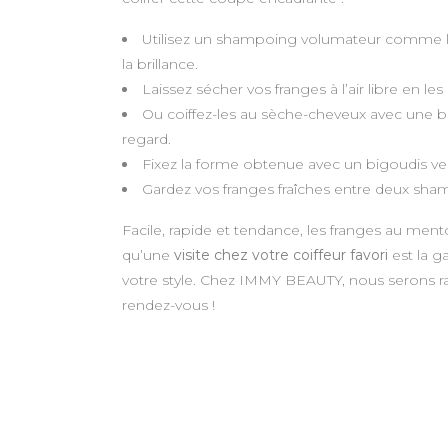
Utilisez un shampoing volumateur comme l’
la brillance.
Laissez sécher vos franges à l’air libre en l
Ou coiffez-les au sèche-cheveux avec une bro
regard.
Fixez la forme obtenue avec un bigoudis vel
Gardez vos franges fraîches entre deux sh
Facile, rapide et tendance, les franges au ment
qu’une
visite chez votre coiffeur favori
est la g
votre style. Chez IMMY BEAUTY, nous serons rav
rendez-vous !