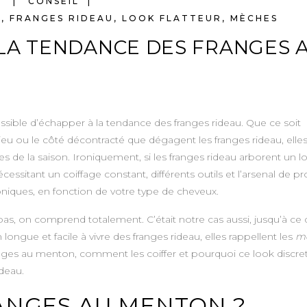
Y
CONSEIL
E
,
FRANGES RIDEAU
,
LOOK FLATTEUR
,
MÈCHES
A TENDANCE DES FRANGES 
possible d’échapper à la tendance des franges rideau. Que ce soit
ilieu ou le côté décontracté que dégagent les franges rideau, elle
es de la saison. Ironiquement, si les franges rideau arborent un l
nécessitant un coiffage constant, différents outils et l’arsenal de pr
oniques, en fonction de votre type de cheveux.
le pas, on comprend totalement. C’était notre cas aussi, jusqu’à ce
n longue et facile à vivre des franges rideau, elles rappellent les
m
anges au menton, comment les coiffer et pourquoi ce look discre
ideau.
ANGES AU MENTON ?