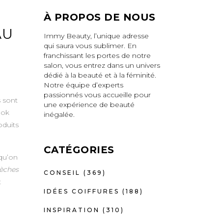
À PROPOS DE NOUS
AU
Immy Beauty, l’unique adresse
qui saura vous sublimer. En
franchissant les portes de notre
salon, vous entrez dans un univers
dédié à la beauté et à la féminité.
Notre équipe d’experts
passionnés vous accueille pour
s sont
une expérience de beauté
ook
inégalée.
oduits
CATÉGORIES
 qu’on
èches
CONSEIL
(369)
t
IDÉES COIFFURES
(188)
INSPIRATION
(310)