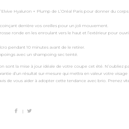
Elvive Hyaluron + Plump de L’Oréal Paris pour donner du corps
es coinçant derrière vos oreilles pour un joli mouvement.
sse ronde en les enroulant vers le haut et l’extérieur pour ouvrir
cro pendant 10 minutes avant de le retirer.
ampoings avec un shampoing sec teinté.
on sont la mise à jour idéale de votre coupe cet été. N’oubliez p
arantie d’un résultat sur-mesure qui mettra en valeur votre visage 
is de vous aider à adopter cette tendance avec brio. Prenez vit