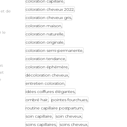
coloration capillaire
coloration cheveux 2022
 et de
coloration cheveux gris
coloration maison
 le
coloration naturelle
coloration originale
coloration semi-permanente
coloration tendance
as
coloration éphémère
et
décoloration cheveux
e
entretien coloration
idées coiffures élégantes
ombré hair
pointes fourchues
routine capillaire postpartum
soin capillaire
soin cheveux
soins capillaires
soins cheveux