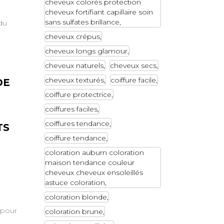
cheveux colorés protection
cheveux fortifiant capillaire soin
sans sulfates brillance
du
cheveux crépus
cheveux longs glamour
cheveux naturels
cheveux secs
cheveux texturés
coiffure facile
DE
coiffure protectrice
coiffures faciles
coiffures tendance
TS
coiffure tendance
coloration auburn coloration
maison tendance couleur
cheveux cheveux ensoleillés
astuce coloration
coloration blonde
 pour
coloration brune