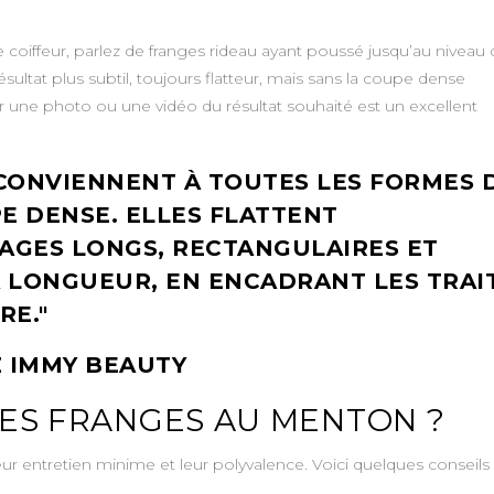
oiffeur, parlez de franges rideau ayant poussé jusqu’au niveau 
at plus subtil, toujours flatteur, mais sans la coupe dense
r une photo ou une vidéo du résultat souhaité est un excellent
CONVIENNENT À TOUTES LES FORMES 
E DENSE. ELLES FLATTENT
SAGES LONGS, RECTANGULAIRES ET
 LONGUEUR, EN ENCADRANT LES TRAI
RE.
Z IMMY BEAUTY
ES FRANGES AU MENTON ?
ur entretien minime et leur polyvalence. Voici quelques conseils