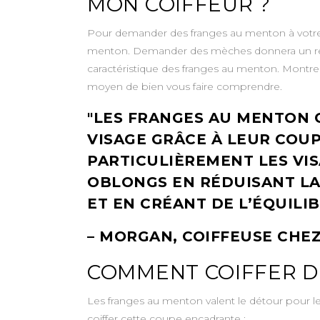
MON COIFFEUR ?
Pour demander des franges au menton à votre c
menton. Demander des mèches donnera un résult
caractéristique des franges au menton. Montre
moyen de bien vous faire comprendre.
LES FRANGES AU MENTON 
VISAGE GRÂCE À LEUR COUP
PARTICULIÈREMENT LES VI
OBLONGS EN RÉDUISANT LA
ET EN CRÉANT DE L’ÉQUILIB
– MORGAN, COIFFEUSE CHE
COMMENT COIFFER D
Les franges au menton valent le détour pour le
coiffer cette coupe encadrante :