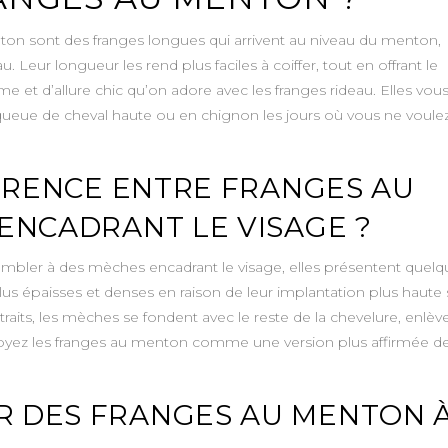
on sont des franges longues qui arrivent au niveau du menton,
eur longueur les rend plus faciles à coiffer, tout en offrant le
et d’allure chic qu’on adore avec les franges rideau. Elles vou
n queue de cheval haute ou en chignon les jours où vous ne voule
ÉRENCE ENTRE FRANGES AU
ENCADRANT LE VISAGE ?
mbler à des mèches encadrant le visage, elles présentent quelq
us épaisses et denses en raison de leur implantation plus haute 
 traits, les mèches se fondent avec le reste de la chevelure, enlèv
oyez les franges au menton comme une version plus affirmée d
 DES FRANGES AU MENTON 