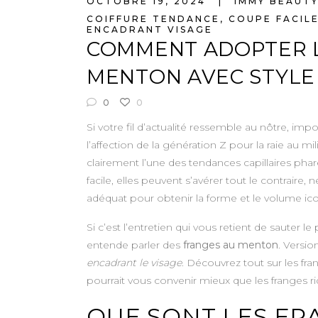
OCTOBRE 19, 2024
IMMY BEAUT
COIFFURE TENDANCE
,
COUPE FACIL
ENCADRANT VISAGE
COMMENT ADOPTER L
MENTON AVEC STYLE
0
0
Si votre fil d’actualité ressemble au nôtre, im
l’affection de la génération Z pour la raie au m
clairement l’une des tendances capillaires phar
facile, elles peuvent s’avérer tout le contraire, 
adéquat pour obtenir la forme et le volume ic
Si c’est l’entretien qui vous retient de sauter 
entende parler des
franges au menton
. Versio
encadrant le visage
. Découvrez tout sur les fr
pourrait vous convenir mieux que les franges r
QUE SONT LES FR