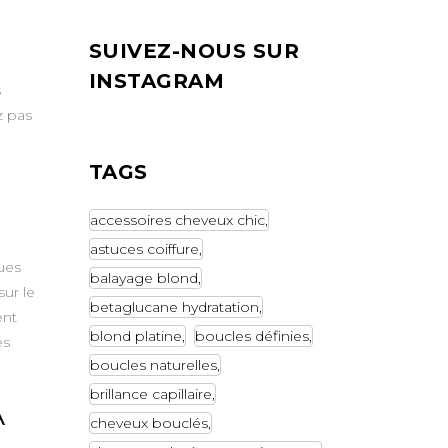
SUIVEZ-NOUS SUR
INSTAGRAM
s
z pas
TAGS
accessoires cheveux chic
astuces coiffure
ues
balayage blond
sur le
betaglucane hydratation
ent
blond platine
boucles définies
es
boucles naturelles
brillance capillaire
À
cheveux bouclés