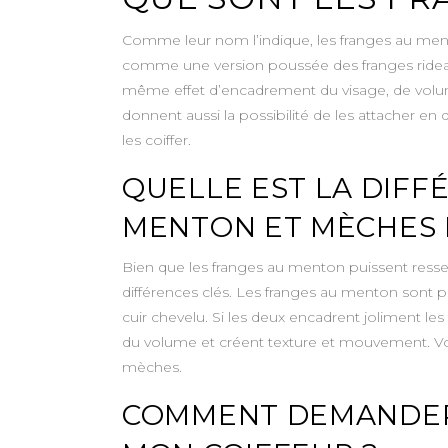
Comme leur nom l’indique, les franges au ment
comme une version poussée des franges rideau. L
même effet d’encadrement du visage, de volume 
donnent aussi la possibilité de les attacher e
les coiffer.
QUELLE EST LA DIFF
MENTON ET MÈCHES 
Bien que les franges au menton puissent resse
différences clés. Les franges au menton sont pl
cuir chevelu. Si les deux encadrent joliment les
du volume et créent texture et mouvement. V
mèches.
COMMENT DEMANDER