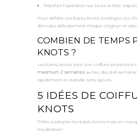
Répétez l’opération sur toute la tête. Vaporis
Pour défaire vos bantu knots, protégez vos chev
déroulez délicatement chaque chignon et sépare
COMBIEN DE TEMPS 
KNOTS ?
Les bantu knots sont une coiffure protectrice 
maximum 2 semaines
au lieu des 6-8 semaines
rapidement en bataille sans rajouts.
5 IDÉES DE COIF
KNOTS
Prête à adopter les bantu knots mais en manque
modération :