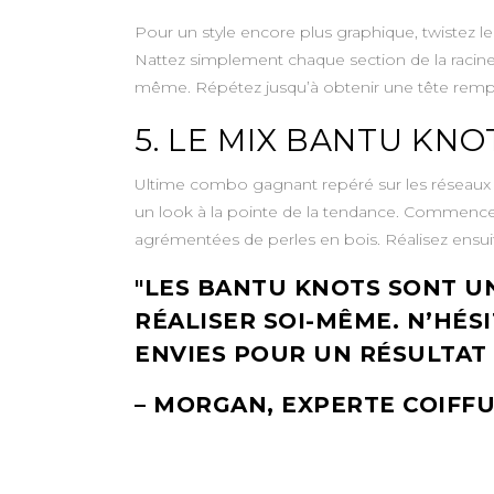
Pour un style encore plus graphique, twistez 
Nattez simplement chaque section de la racine a
même. Répétez jusqu’à obtenir une tête rempli
5. LE MIX BANTU KNO
Ultime combo gagnant repéré sur les réseaux : 
un look à la pointe de la tendance. Commencez p
agrémentées de perles en bois. Réalisez ensuit
LES BANTU KNOTS SONT UN
RÉALISER SOI-MÊME. N’HÉS
ENVIES POUR UN RÉSULTAT 
– MORGAN, EXPERTE COIFF