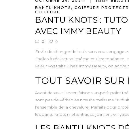
OCTOBRE 24, 2024
IMMY BEAUT
BANTU KNOTS
,
COIFFURE PROTECTR
COIFFURE
BANTU KNOTS : TUTO
AVEC IMMY BEAUTY
0
0
Envie de changer de look sans vous engager sur 
Faciles à réaliser soi-même et ultra tendance, 
valeur vos traits. Chez Immy Beauty, on adore ce
TOUT SAVOIR SUR
Avant de vous lancer, faisons un petit point th
sont pas de véritables nœuds mais une
techni
l’ensemble de la chevelure. Parfaits pour pro
les bantu knots mettent aussi joliment en valeur 
LES BANTU KNOTS DÉ