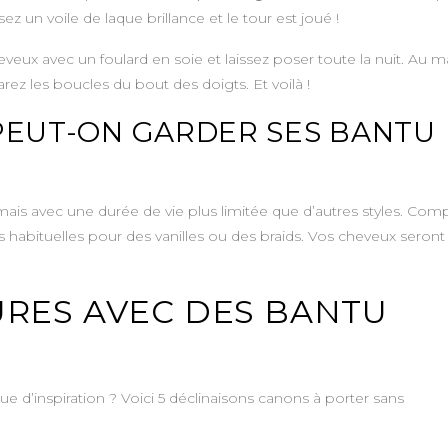
ez un voile de laque brillance et le tour est joué !
eux avec un foulard en soie et laissez poser toute la nuit. Au ma
z les boucles du bout des doigts. Et voilà !
PEUT-ON GARDER SES BANTU
mais avec une durée de vie plus limitée que d’autres styles. Com
 habituelles pour des vanilles ou des braids. Vos cheveux seront
FURES AVEC DES BANTU
 d’inspiration ? Voici 5 déclinaisons canons à porter sans