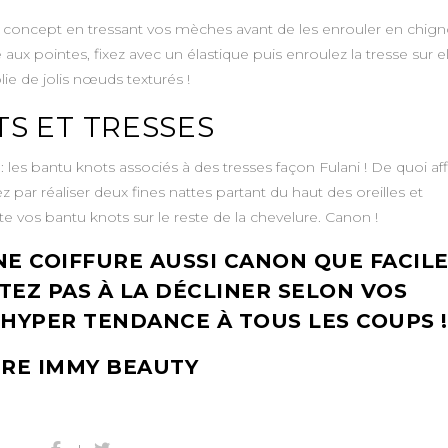
le concept en tressant vos mèches avant de les enrouler en chign
ux pointes, fixez avec un élastique puis enroulez la tresse sur el
e de jolis nœuds texturés !
TS ET TRESSES
les bantu knots associés à des tresses façon Fulani ! De quoi aff
ar réaliser deux fines nattes partant du haut des oreilles et
e vos bantu knots sur le reste de la chevelure. Canon !
E COIFFURE AUSSI CANON QUE FACILE
ITEZ PAS À LA DÉCLINER SELON VOS
HYPER TENDANCE À TOUS LES COUPS !
URE IMMY BEAUTY