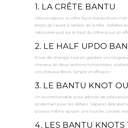
1. LA CRÊTE BANTU
Ultra tendance, la crête façon bantu knots met 
knots de l’avant à l’arrière de la tête. Défaites
rebrousse-poil sur le haut du crâne pour un effe
2. LE HALF UPDO BA
Envie de changer tout en gardant vos longueur
cheveux en deux sections horizontales, réalisez
vos cheveux libres. Simple et efficace !
3. LE BANTU KNOT O
Un incontournable pour arborer de jolies boucle
lendemain pour les défaire. Séparez délicatemen
pouvez même ajouter une touche colorée avec
4. LES BANTU KNOTS