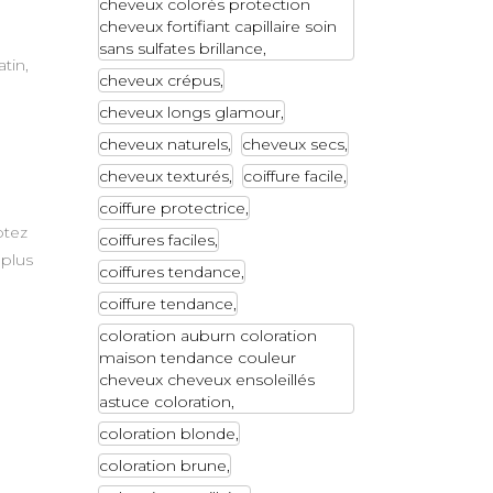
cheveux colorés protection
cheveux fortifiant capillaire soin
sans sulfates brillance
tin,
cheveux crépus
cheveux longs glamour
cheveux naturels
cheveux secs
cheveux texturés
coiffure facile
coiffure protectrice
ptez
coiffures faciles
 plus
coiffures tendance
coiffure tendance
coloration auburn coloration
maison tendance couleur
cheveux cheveux ensoleillés
astuce coloration
coloration blonde
coloration brune