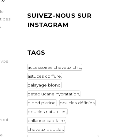
le
SUIVEZ-NOUS SUR
t des
INSTAGRAM
s
TAGS
 vos
accessoires cheveux chic
astuces coiffure
balayage blond
betaglucane hydratation
blond platine
boucles définies
e
boucles naturelles
ront
brillance capillaire
cheveux bouclés
e.