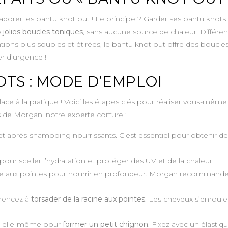
 adorer les bantu knot out ! Le principe ? Garder ses bantu knots 
e
jolies boucles toniques
, sans aucune source de chaleur. Différen
tions plus souples et étirées, le bantu knot out offre des boucle
er d’urgence !
TS : MODE D’EMPLOI
lace à la pratique ! Voici les étapes clés pour réaliser vous-même
de Morgan, notre experte coiffure :
 après-shampoing nourrissants. C’est essentiel pour obtenir de
ur sceller l’hydratation et protéger des UV et de la chaleur.
ne aux pointes pour nourrir en profondeur. Morgan recommand
mencez à
torsader de la racine aux pointes
. Les cheveux s’enroule
r elle-même pour
former un petit chignon
. Fixez avec un élastiqu