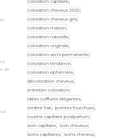
coloration capillaire
coloration cheveux 2022
coloration cheveux gris
tu
coloration maison
coloration naturelle
coloration originale
coloration semi-permanente
vos
coloration tendance
te de
coloration éphémère
décoloration cheveux
entretien coloration
idées coiffures élégantes
ombré hair
pointes fourchues
ous
routine capillaire postpartum
soin capillaire
soin cheveux
soins capillaires
soins cheveux