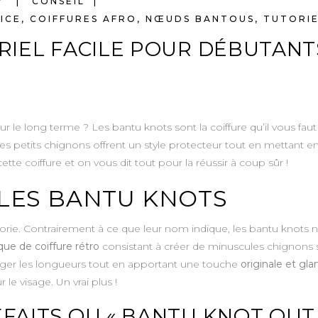
Y
CONSEIL
ICE
,
COIFFURES AFRO
,
NŒUDS BANTOUS
,
TUTORI
RIEL FACILE POUR DÉBUTANT
le long terme ? Les bantu knots sont la coiffure qu’il vous faut 
ces petits chignons offrent un style protecteur tout en mettant e
tte coiffure et on vous dit tout pour la réussir à coup sûr !
 LES BANTU KNOTS
éorie. Contrairement à ce que leur nom indique, les bantu knots 
que de coiffure rétro
consistant à créer de minuscules chignons 
téger les longueurs tout en apportant une touche
originale et gl
le visage. Un vrai plus !
FAITS OU « BANTU KNOT OUT 