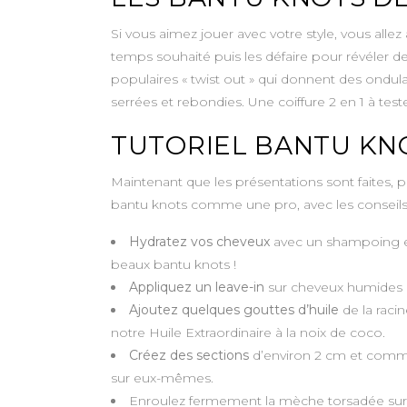
Si vous aimez jouer avec votre style, vous allez
temps souhaité puis les défaire pour révéler d
populaires « twist out » qui donnent des ondula
serrées et rebondies. Une coiffure 2 en 1 à test
TUTORIEL BANTU KNO
Maintenant que les présentations sont faites, p
bantu knots comme une pro, avec les conseils 
Hydratez vos cheveux
avec un shampoing et
beaux bantu knots !
Appliquez un leave-in
sur cheveux humides po
Ajoutez quelques gouttes d’huile
de la raci
notre Huile Extraordinaire à la noix de coco.
Créez des sections
d’environ 2 cm et com
sur eux-mêmes.
Enroulez fermement la mèche torsadée su