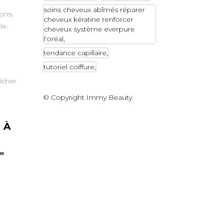
soins cheveux abîmés réparer
ons.
cheveux kératine renforcer
le-
cheveux système everpure
l'oréal
tendance capillaire
tutoriel coiffure
icher
© Copyright Immy Beauty
 À