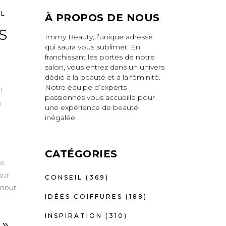
EL
À PROPOS DE NOUS
S
Immy Beauty, l’unique adresse
qui saura vous sublimer. En
franchissant les portes de notre
salon, vous entrez dans un univers
dédié à la beauté et à la féminité.
Notre équipe d’experts
!
passionnés vous accueille pour
n
une expérience de beauté
inégalée.
CATÉGORIES
ne
sur
CONSEIL
(369)
amour
,
IDÉES COIFFURES
(188)
INSPIRATION
(310)
»