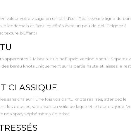
en valeur votre visage en un clin d’œil. Réalisez une ligne de ban
-les le lendemain et fixez les côtés avec un peu de gel. Peignez à
t texture bluffant !
NTU
s apparentes ? Misez sur un half updo version bantu ! Séparez 
 des bantu knots uniquement sur la partie haute et laissez le res
UT CLASSIQUE
s sans chaleur ! Une fois vos bantu knots réalisés, attendez le
t les boucles, vaporisez un voile de laque et le tour est joué. V
 nos sprays éphémères Colorista.
 TRESSÉS