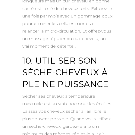
longueurs mais un cuir chevelu en bonne
santé est la clé de cheveux forts. Exfoliez-le
une fois par mois avec un gommage doux
pour éliminer les cellules mortes et
relancer la micro-circulation. Et offrez-vous
un massage régulier du cuir chevelu, un
vrai moment de détente !
10. UTILISER SON
SÈCHE-CHEVEUX À
PLEINE PUISSANCE
Sécher ses cheveux à température
maximale est un vrai choc pour les écailles.
Laissez vos cheveux sécher à l’air libre le
plus souvent possible. Quand vous utilisez
un sèche-cheveux, gardez-le à 15 cm
minimum des mèches, réglez-le sur air