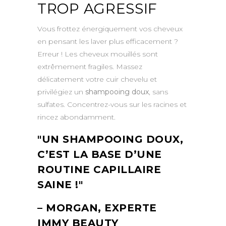
TROP AGRESSIF
Vous frottez énergiquement vos cheveux
en pensant les laver plus efficacement ?
Erreur ! Les cheveux mouillés sont
extrêmement fragiles. Massez
délicatement votre cuir chevelu et
privilégiez un
shampooing doux
, sans
sulfates. Concentrez-vous sur les racines et
rincez abondamment.
UN SHAMPOOING DOUX,
C’EST LA BASE D’UNE
ROUTINE CAPILLAIRE
SAINE !
– MORGAN, EXPERTE
IMMY BEAUTY