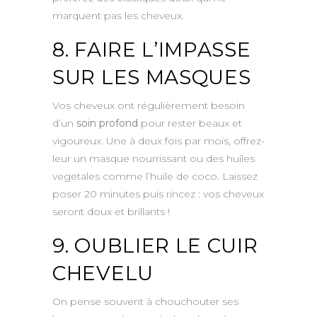
marquent pas les cheveux.
8. FAIRE L’IMPASSE
SUR LES MASQUES
Vos cheveux ont régulièrement besoin
d’un
soin profond
pour rester beaux et
vigoureux. Une à deux fois par mois, offrez-
leur un masque nourrissant ou des huiles
vegetales comme l’huile de coco. Laissez
poser 20 minutes puis rincez : vos cheveux
seront doux et brillants !
9. OUBLIER LE CUIR
CHEVELU
On pense souvent à chouchouter ses