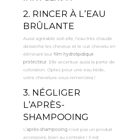
2. RINCER À L’EAU
BRÛLANTE
Aussi agréable soit-elle, l’eau très chaude
dessèche les cheveux et le cuir chevelu en
éliminant leur
film hydrolipidique
protecteur
. Elle accentue aussi la perte de
coloration. Optez pour une eau tiède,
votre chevelure vous remerciera !
3. NÉGLIGER
L’APRÈS-
SHAMPOOING
L’
après-shampooing
n’est pas un produit
accessoire, bien au contraire ! Il est