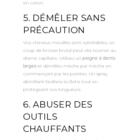
en coton.
5. DÉMÊLER SANS
PRÉCAUTION
Vos cheveux mouillés sont vulnérables, un
coup de brosse brutal peut vite tourner au
drame capillaire. Utilisez un
peigne à dents
larges
et démêlez mèche par mèche en
commençant par les pointes. Un spray
démêlant facilitera la tâche tout en
protégeant vos longueurs.
6. ABUSER DES
OUTILS
CHAUFFANTS