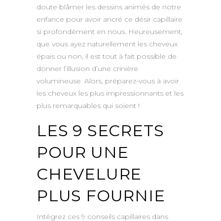
doute blâmer les dessins animés de notre
enfance pour avoir ancré ce désir capillaire
si profondément en nous. Heureusement,
que vous ayez naturellement les cheveux
épais ou non, il est tout à fait possible de
donner l’illusion d’une crinière
volumineuse. Alors, préparez-vous à avoir
les cheveux les plus impressionnants et les
plus remarquables qui soient !
LES 9 SECRETS
POUR UNE
CHEVELURE
PLUS FOURNIE
Intégrez ces 9 conseils capillaires dans