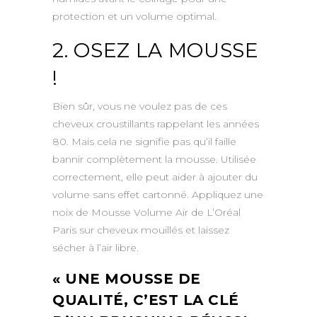
protection et un volume optimal.
2. OSEZ LA MOUSSE
!
Bien sûr, vous ne voulez pas de ces
cheveux croustillants rappelant les années
80. Mais cela ne signifie pas qu’il faille
bannir complètement la mousse. Utilisée
correctement, elle peut aider à ajouter du
volume sans effet cartonné. Appliquez une
noix de Mousse Volume Air de L’Oréal
Paris sur cheveux mouillés et laissez
sécher à l’air libre.
« UNE MOUSSE DE
QUALITÉ, C’EST LA CLÉ