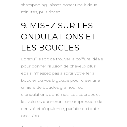
shampooing, laissez poser une à deux
minutes, puis rincez.
9. MISEZ SUR LES
ONDULATIONS ET
LES BOUCLES
Lorsqu’il s’agit de trouver la coiffure idéale
pour donner l’illusion de cheveux plus
épais, n’hésitez pas à sortir votre fer à
boucler ou vos bigoudis pour créer une
crinière de boucles glamour ou
d’ondulations bohèmes. Les courbes et
les volutes donneront une impression de
densité et d’opulence, parfaite en toute
occasion.