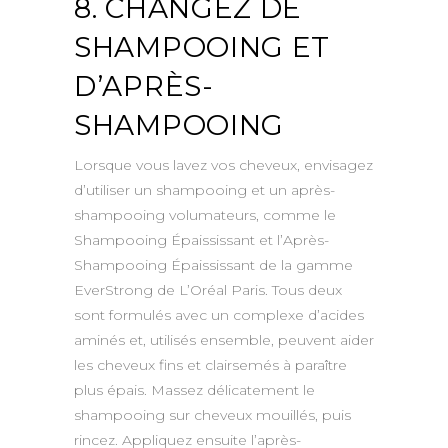
8. CHANGEZ DE
SHAMPOOING ET
D’APRÈS-
SHAMPOOING
Lorsque vous lavez vos cheveux, envisagez
d’utiliser un shampooing et un après-
shampooing volumateurs, comme le
Shampooing Épaississant et l’Après-
Shampooing Épaississant de la gamme
EverStrong de L’Oréal Paris. Tous deux
sont formulés avec un complexe d’acides
aminés et, utilisés ensemble, peuvent aider
les cheveux fins et clairsemés à paraître
plus épais. Massez délicatement le
shampooing sur cheveux mouillés, puis
rincez. Appliquez ensuite l’après-