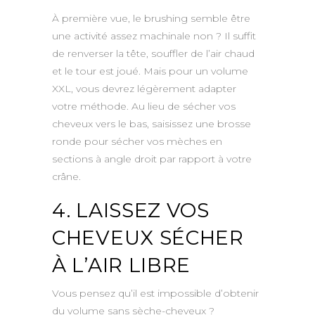
À première vue, le brushing semble être
une activité assez machinale non ? Il suffit
de renverser la tête, souffler de l’air chaud
et le tour est joué. Mais pour un volume
XXL, vous devrez légèrement adapter
votre méthode. Au lieu de sécher vos
cheveux vers le bas, saisissez une brosse
ronde pour sécher vos mèches en
sections à angle droit par rapport à votre
crâne.
4. LAISSEZ VOS
CHEVEUX SÉCHER
À L’AIR LIBRE
Vous pensez qu’il est impossible d’obtenir
du volume sans sèche-cheveux ?