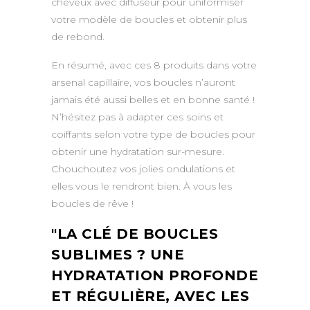
cheveux avec diffuseur pour uniformiser
votre modèle de boucles et obtenir plus
de rebond.
En résumé, avec ces 8 produits dans votre
arsenal capillaire, vos boucles n’auront
jamais été aussi belles et en bonne santé !
N’hésitez pas à adapter ces soins et
coiffants selon votre type de boucles pour
obtenir une hydratation sur-mesure.
Chouchoutez vos jolies ondulations et
elles vous le rendront bien. À vous les
boucles de rêve !
LA CLÉ DE BOUCLES
SUBLIMES ? UNE
HYDRATATION PROFONDE
ET RÉGULIÈRE, AVEC LES