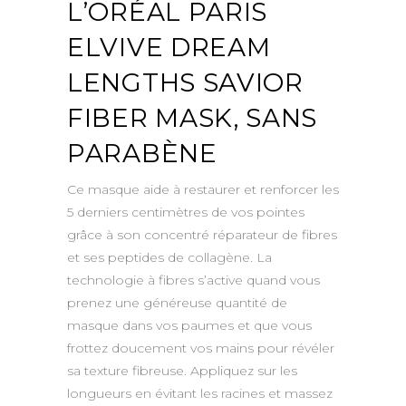
L’ORÉAL PARIS
ELVIVE DREAM
LENGTHS SAVIOR
FIBER MASK, SANS
PARABÈNE
Ce masque aide à restaurer et renforcer les
5 derniers centimètres de vos pointes
grâce à son concentré réparateur de fibres
et ses peptides de collagène. La
technologie à fibres s’active quand vous
prenez une généreuse quantité de
masque dans vos paumes et que vous
frottez doucement vos mains pour révéler
sa texture fibreuse. Appliquez sur les
longueurs en évitant les racines et massez