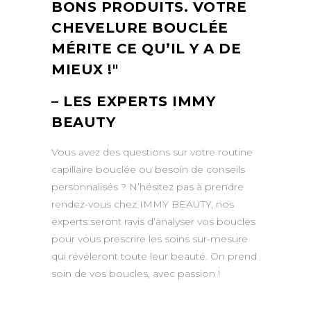
BONS PRODUITS. VOTRE
CHEVELURE BOUCLÉE
MÉRITE CE QU’IL Y A DE
MIEUX !
– LES EXPERTS IMMY
BEAUTY
Vous avez des questions sur votre routine
capillaire bouclée ou besoin de conseils
personnalisés ? N’hésitez pas à prendre
rendez-vous chez IMMY BEAUTY, nos
experts seront ravis d’analyser vos boucles
pour vous prescrire les soins sur-mesure
qui révéleront toute leur beauté. On prend
soin de vos boucles, avec passion !