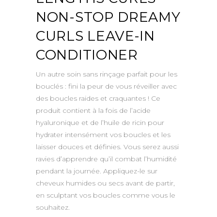
NON-STOP DREAMY
CURLS LEAVE-IN
CONDITIONER
Un autre soin sans rinçage parfait pour les
bouclés : fini la peur de vous réveiller avec
des boucles raides et craquantes ! Ce
produit contient à la fois de l’acide
hyaluronique et de l’huile de ricin pour
hydrater intensément vos boucles et les
laisser douces et définies. Vous serez aussi
ravies d’apprendre qu’il combat l’humidité
pendant la journée. Appliquez-le sur
cheveux humides ou secs avant de partir,
en sculptant vos boucles comme vous le
souhaitez.