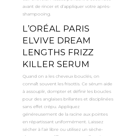
avant de rincer et d’appliquer votre après-
shampooing.
L’ORÉAL PARIS
ELVIVE DREAM
LENGTHS FRIZZ
KILLER SERUM
Quand on a les cheveux bouclés, on
connaît souvent les frisottis. Ce sérum aide
à assouplir, dompter et définir les boucles
pour des anglaises brillantes et disciplinées
sans effet crépu. Appliquez
généreusement de la racine aux pointes
en répartissant uniformément. Laissez
sécher à l’air libre ou utilisez un sèche-