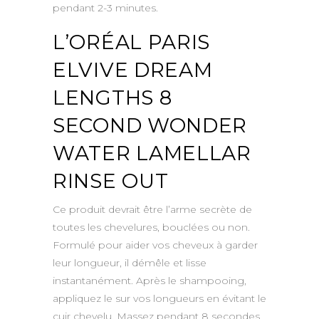
pendant 2-3 minutes.
L’ORÉAL PARIS
ELVIVE DREAM
LENGTHS 8
SECOND WONDER
WATER LAMELLAR
RINSE OUT
Ce produit devrait être l’arme secrète de
toutes les chevelures, bouclées ou non.
Formulé pour aider vos cheveux à garder
leur longueur, il démêle et lisse
instantanément. Après le shampooing,
appliquez le sur vos longueurs en évitant le
cuir chevelu. Massez pendant 8 secondes