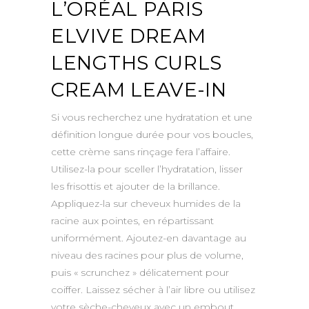
L’ORÉAL PARIS
ELVIVE DREAM
LENGTHS CURLS
CREAM LEAVE-IN
Si vous recherchez une hydratation et une
définition longue durée pour vos boucles,
cette crème sans rinçage fera l’affaire.
Utilisez-la pour sceller l’hydratation, lisser
les frisottis et ajouter de la brillance.
Appliquez-la sur cheveux humides de la
racine aux pointes, en répartissant
uniformément. Ajoutez-en davantage au
niveau des racines pour plus de volume,
puis « scrunchez » délicatement pour
coiffer. Laissez sécher à l’air libre ou utilisez
votre sèche-cheveux avec un embout