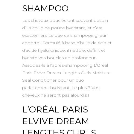
SHAMPOO
Les cheveux bouclés ont souvent besoin
d’un coup de pouce hydratant, et c’est
exactement ce que ce shampooing leur
apporte ! Formulé à base d’huile de ricin et
d’acide hyaluronique, il nettoie, définit et
hydrate vos boucles en profondeur.
Associez-le à l’après-shampooing L’Oréal
Paris Elvive Dream Lengths Curls Moisture
Seal Conditioner pour un duo
parfaitement hydratant. Le plus ? Vos
cheveux ne seront pas alourdis !
L’ORÉAL PARIS
ELVIVE DREAM
LENGTHS CURLS