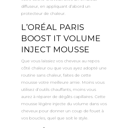
diffuseur, en appliquant d’abord un
protecteur de chaleur.
L’ORÉAL PARIS
BOOST IT VOLUME
INJECT MOUSSE
Que vous laissiez vos cheveux au repos
côté chaleur ou que vous ayez adopté une
routine sans chaleur, faites de cette
mousse votre meilleure amie. Moins vous
utilisez d’outils chauffants, moins vous
aurez à réparer de dégâts capillaires. Cette
mousse légère injecte du volume dans vos
cheveux pour donner un coup de fouet à
vos boucles, quel que soit le style.