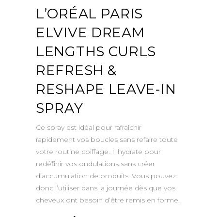
L’ORÉAL PARIS
ELVIVE DREAM
LENGTHS CURLS
REFRESH &
RESHAPE LEAVE-IN
SPRAY
Ce spray est idéal pour rafraîchir
rapidement vos boucles sans refaire toute
votre routine coiffage. Il hydrate pour
redéfinir vos ondulations sans créer
d’accumulation de produits. Vous pouvez
donc l’utiliser dans la journée dès que vos
cheveux ont besoin d’être remis en forme.