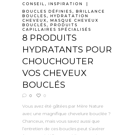
CONSEIL
,
INSPIRATION
BOUCLES DÉFINIES
,
BRILLANCE
BOUCLES
,
HYDRATATION
CHEVEUX
,
MASQUE CHEVEUX
BOUCLÉS
,
PRODUITS
CAPILLAIRES SPÉCIALISÉS
8 PRODUITS
HYDRATANTS POUR
CHOUCHOUTER
VOS CHEVEUX
BOUCLÉS
0
0
Vous avez été gâtées par Mère Nature
avec une magnifique chevelure bouclée ?
Chanceux, mais vous savez aussi que
l’entretien de ces boucles peut s’avérer