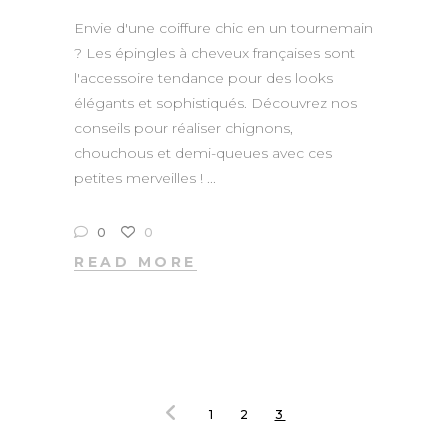
Envie d'une coiffure chic en un tournemain
? Les épingles à cheveux françaises sont
l'accessoire tendance pour des looks
élégants et sophistiqués. Découvrez nos
conseils pour réaliser chignons,
chouchous et demi-queues avec ces
petites merveilles !
0
0
READ MORE
1
2
3