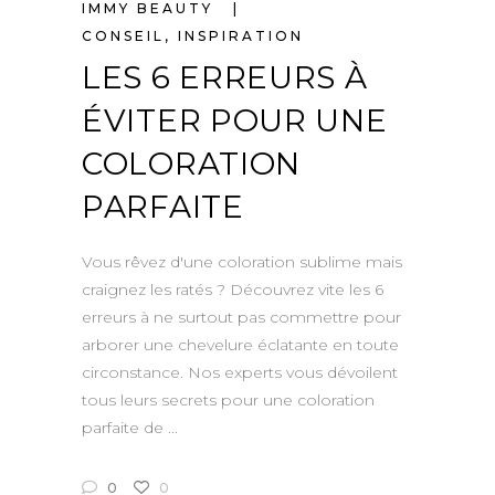
IMMY BEAUTY
CONSEIL
,
INSPIRATION
LES 6 ERREURS À
ÉVITER POUR UNE
COLORATION
PARFAITE
Vous rêvez d'une coloration sublime mais
craignez les ratés ? Découvrez vite les 6
erreurs à ne surtout pas commettre pour
arborer une chevelure éclatante en toute
circonstance. Nos experts vous dévoilent
tous leurs secrets pour une coloration
parfaite de
0
0