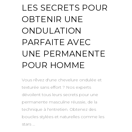
LES SECRETS POUR
OBTENIR UNE
ONDULATION
PARFAITE AVEC
UNE PERMANENTE
POUR HOMME
Vous rêvez d'une chevelure ondulée et
texturée sans effort ? Nos experts
dévoilent tous leurs secrets pour une
permanente masculine réussie, de la
technique à l'entretien. Obtenez des
boucles stylées et naturelles comme les
stars