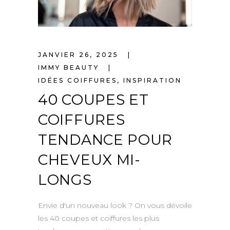
JANVIER 26, 2025
IMMY BEAUTY
IDÉES COIFFURES
,
INSPIRATION
40 COUPES ET
COIFFURES
TENDANCE POUR
CHEVEUX MI-
LONGS
Envie d'un nouveau look ? On vous dévoile
les 40 coupes et coiffures les plus