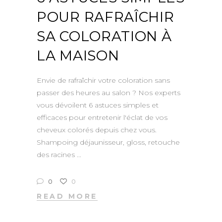
POUR RAFRAÎCHIR
SA COLORATION À
LA MAISON
Envie de rafraîchir votre coloration sans
passer des heures au salon ? Nos experts
vous dévoilent 6 astuces simples et
efficaces pour entretenir l'éclat de vos
cheveux colorés depuis chez vous.
Shampoing déjaunisseur, gloss, retouche
des racines
0
0
READ MORE