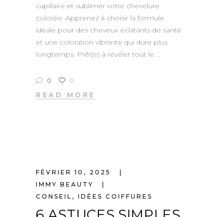
capillaire et sublimer votre chevelure
colorée. Apprenez à choisir la formule
idéale pour des cheveux éclatants de santé
et une coloration vibrante qui dure plus
longtemps. Prêt(e) à révéler tout le
0
0
READ MORE
FÉVRIER 10, 2025
IMMY BEAUTY
CONSEIL
,
IDÉES COIFFURES
6 ASTUCES SIMPLES