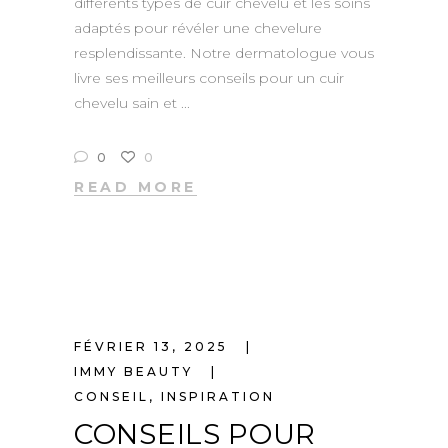
différents types de cuir chevelu et les soins
adaptés pour révéler une chevelure
resplendissante. Notre dermatologue vous
livre ses meilleurs conseils pour un cuir
chevelu sain et
0
0
READ MORE
FÉVRIER 13, 2025
IMMY BEAUTY
CONSEIL
,
INSPIRATION
CONSEILS POUR