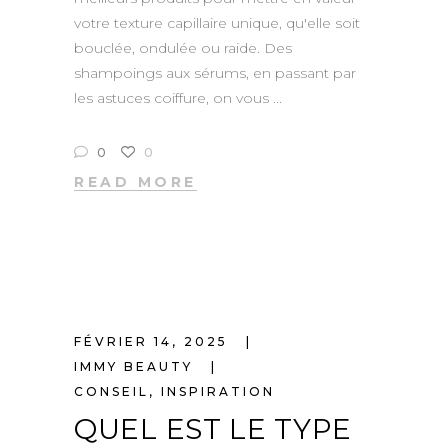
votre texture capillaire unique, qu'elle soit
bouclée, ondulée ou raide. Des
shampoings aux sérums, en passant par
les astuces coiffure, on vous
0
0
READ MORE
FÉVRIER 14, 2025
IMMY BEAUTY
CONSEIL
,
INSPIRATION
QUEL EST LE TYPE