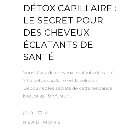
DÉTOX CAPILLAIRE :
LE SECRET POUR
DES CHEVEUX
ÉCLATANTS DE
SANTÉ
Vous rêvez de cheveux éclatants de santé
? La détox capillaire est la solution !
Découvrez les secrets de cette tendance
beauté qui fait fureur
0
0
READ MORE