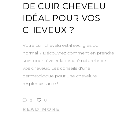
DE CUIR CHEVELU
IDÉAL POUR VOS
CHEVEUX ?
Votre cuir chevelu est-il sec, gras ou
normal ? Découvrez comment en prendre
soin pour révéler la beauté naturelle de
vos cheveux. Les conseils d'une
dermatologue pour une chevelure
resplendissante !
0
0
READ MORE