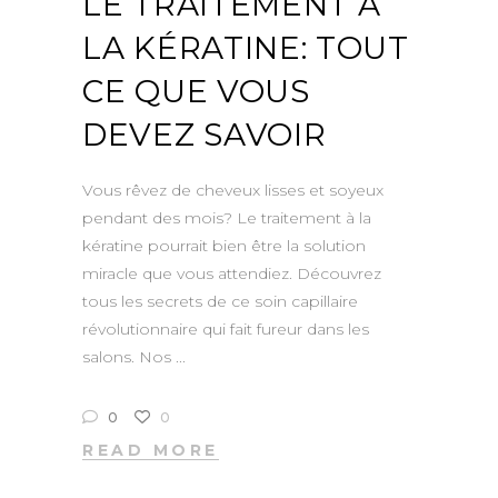
LE TRAITEMENT À
LA KÉRATINE: TOUT
CE QUE VOUS
DEVEZ SAVOIR
Vous rêvez de cheveux lisses et soyeux
pendant des mois? Le traitement à la
kératine pourrait bien être la solution
miracle que vous attendiez. Découvrez
tous les secrets de ce soin capillaire
révolutionnaire qui fait fureur dans les
salons. Nos
0
0
READ MORE