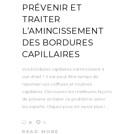
PRÉVENIR ET
TRAITER
L’AMINCISSEMENT
DES BORDURES
CAPILLAIRES
Vos bordures capillaires s'amincissent à
vue d'œil ? Il est peut-être temps de
repenser vos coiffures et routines
capillaires. Découvrez les meilleures façons
de prévenir et traiter ce problème selon
les experts. Cliquez pour en savoir plus !
0
0
READ MORE