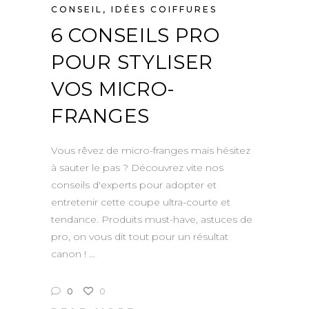
CONSEIL
,
IDÉES COIFFURES
6 CONSEILS PRO
POUR STYLISER
VOS MICRO-
FRANGES
Vous rêvez de micro-franges mais hésitez
à sauter le pas ? Découvrez vite nos
conseils d'experts pour adopter et
entretenir cette coupe ultra-courte et
tendance. Produits must-have, astuces de
pro, on vous dit tout pour un résultat
canon !
0
0