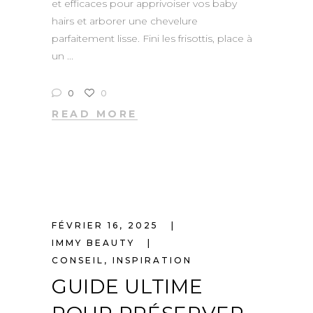
et efficaces pour apprivoiser vos baby
hairs et arborer une chevelure
parfaitement lisse. Fini les frisottis, place à
un
0
0
READ MORE
FÉVRIER 16, 2025
IMMY BEAUTY
CONSEIL
,
INSPIRATION
GUIDE ULTIME