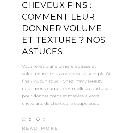
CHEVEUX FINS :
COMMENT LEUR
DONNER VOLUME
ET TEXTURE ? NOS
ASTUCES
Vous rêvez d'une crinière épaisse et
voluptueuse, mais vos cheveux sont plutôt
fins ? Aucun souci ! Chez Immy Beauty,
nous avons compilé les meilleures astuces
pour donner corps et matière à votre
chevelure, du choix de la coupe aux
0
0
READ MORE