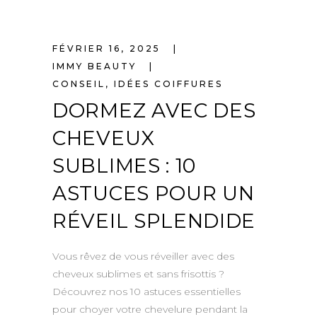
FÉVRIER 16, 2025
IMMY BEAUTY
CONSEIL
,
IDÉES COIFFURES
DORMEZ AVEC DES
CHEVEUX
SUBLIMES : 10
ASTUCES POUR UN
RÉVEIL SPLENDIDE
Vous rêvez de vous réveiller avec des
cheveux sublimes et sans frisottis ?
Découvrez nos 10 astuces essentielles
pour choyer votre chevelure pendant la