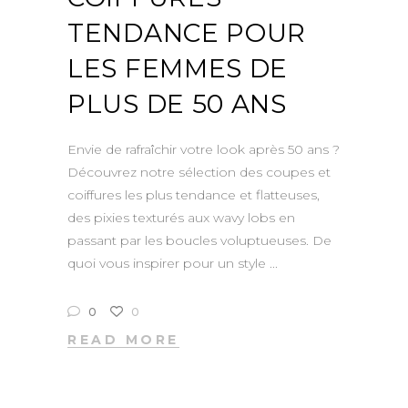
TENDANCE POUR
LES FEMMES DE
PLUS DE 50 ANS
Envie de rafraîchir votre look après 50 ans ?
Découvrez notre sélection des coupes et
coiffures les plus tendance et flatteuses,
des pixies texturés aux wavy lobs en
passant par les boucles voluptueuses. De
quoi vous inspirer pour un style
0
0
READ MORE