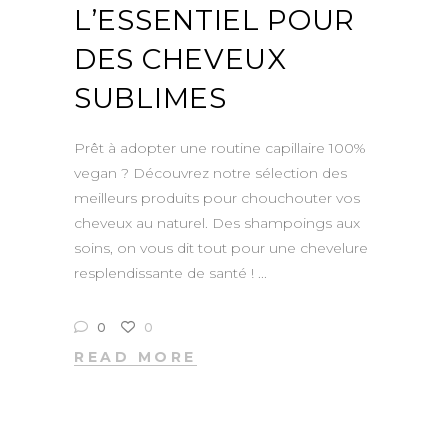
L’ESSENTIEL POUR
DES CHEVEUX
SUBLIMES
Prêt à adopter une routine capillaire 100%
vegan ? Découvrez notre sélection des
meilleurs produits pour chouchouter vos
cheveux au naturel. Des shampoings aux
soins, on vous dit tout pour une chevelure
resplendissante de santé !
0
0
READ MORE