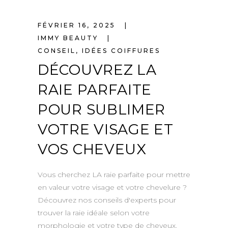
FÉVRIER 16, 2025
IMMY BEAUTY
CONSEIL
,
IDÉES COIFFURES
DÉCOUVREZ LA
RAIE PARFAITE
POUR SUBLIMER
VOTRE VISAGE ET
VOS CHEVEUX
Vous cherchez LA raie parfaite pour mettre
en valeur votre visage et votre chevelure ?
Découvrez nos conseils d'experts pour
trouver la raie idéale selon votre
morphologie et votre type de cheveux.