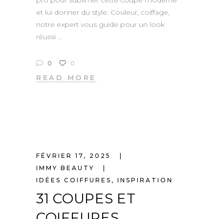
et lui donner du style. Couleur, coiffage,
notre expert vous guide pour un look
réussi
0
0
READ MORE
FÉVRIER 17, 2025
IMMY BEAUTY
IDÉES COIFFURES
,
INSPIRATION
31 COUPES ET
COIFFURES