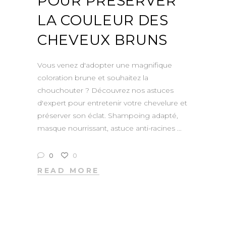
POUR PRÉSERVER
LA COULEUR DES
CHEVEUX BRUNS
Vous venez d'adopter une magnifique
coloration brune et souhaitez la
chouchouter ? Découvrez nos astuces
d'expert pour entretenir votre chevelure et
préserver son éclat. Shampoing adapté,
masque nourrissant, astuce anti-racines
0
0
READ MORE