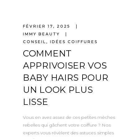
FÉVRIER 17, 2025
IMMY BEAUTY
CONSEIL
,
IDÉES COIFFURES
COMMENT
APPRIVOISER VOS
BABY HAIRS POUR
UN LOOK PLUS
LISSE
Vous en avez assez de ces petites mèches
rebelles qui gâchent votre coiffure ? Nos
experts vous révèlent des astuces simples